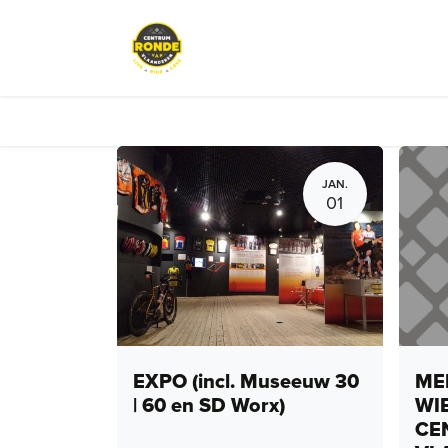
Overslaan naar inhoud
Events
Peloton Café
Fietsve
JAN.
01
EXPO (incl. Museeuw 30
MEN
| 60 en SD Worx)
WI
CE