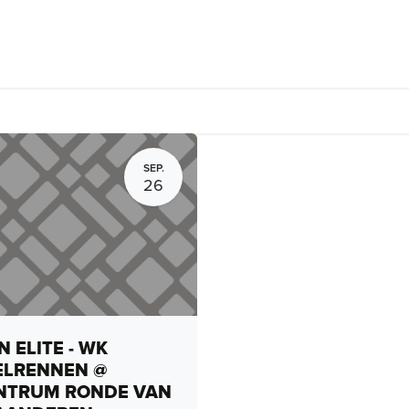
rhuur, routes en rides
Bedrijven
Groepsactiviteiten
Expo
SEP.
26
 ELITE - WK
ELRENNEN @
NTRUM RONDE VAN