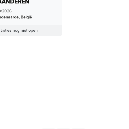
AANDEREN
9/2026
udenaarde
,
België
traties nog niet open