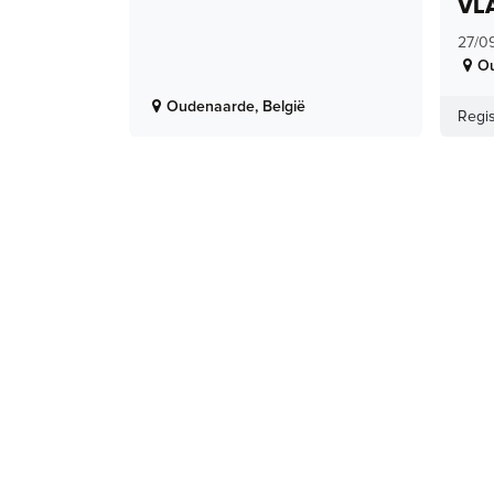
VL
27/0
O
Oudenaarde
,
België
Regis