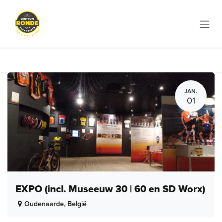
Overslaan naar inhoud
JAN.
01
EXPO (incl. Museeuw 30 | 60 en SD Worx)
Oudenaarde
,
België