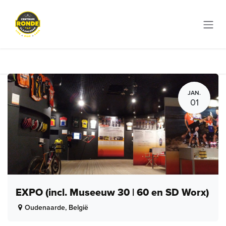
Overslaan naar inhoud
JAN.
01
EXPO (incl. Museeuw 30 | 60 en SD Worx)
Oudenaarde
,
België