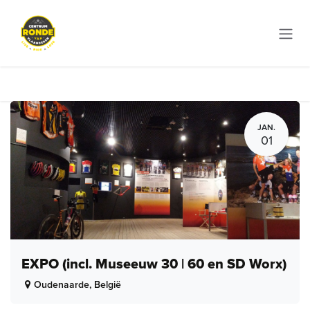
Overslaan naar inhoud
JAN.
01
EXPO (incl. Museeuw 30 | 60 en SD Worx)
Oudenaarde
,
België