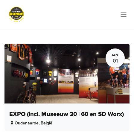
Overslaan naar inhoud
JAN.
01
EXPO (incl. Museeuw 30 | 60 en SD Worx)
Oudenaarde
,
België