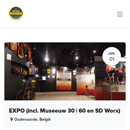
Overslaan naar inhoud
JAN.
01
EXPO (incl. Museeuw 30 | 60 en SD Worx)
Oudenaarde
,
België