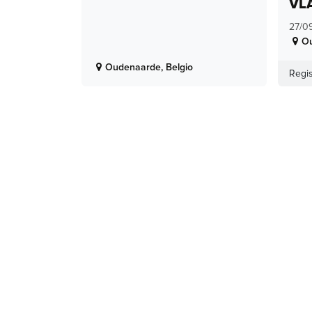
VL
27/0
O
Oudenaarde
,
Belgio
Regis