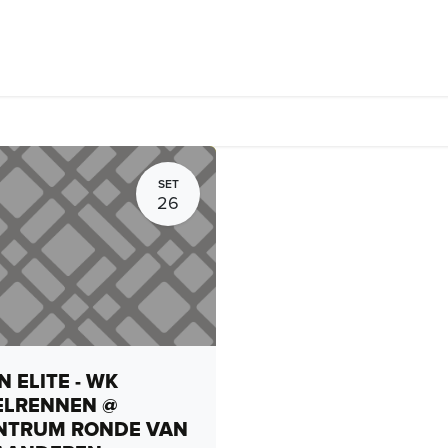
o di biciclette, percorsi e gite sociali
Aziende
Attività di gr
SET
26
 ELITE - WK
ELRENNEN @
NTRUM RONDE VAN