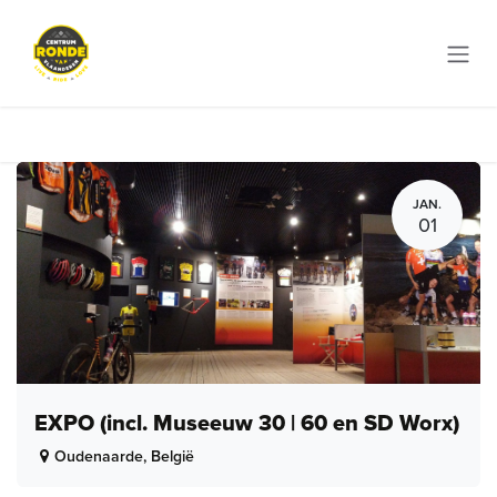
Overslaan naar inhoud
JAN.
01
EXPO (incl. Museeuw 30 | 60 en SD Worx)
Oudenaarde
,
België