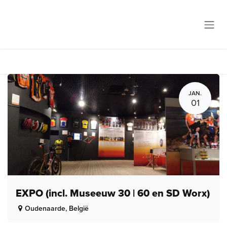
Overslaan naar inhoud
JAN.
01
EXPO (incl. Museeuw 30 | 60 en SD Worx)
Oudenaarde
,
België