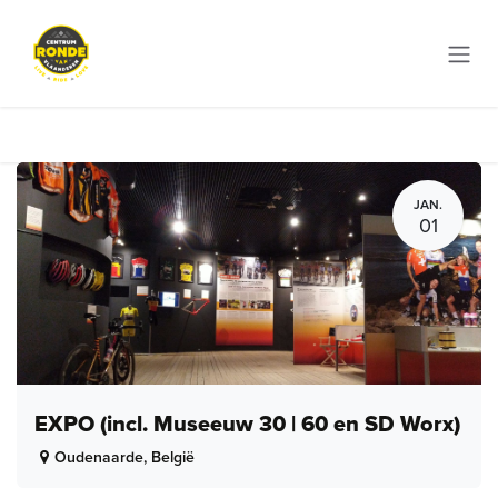
Overslaan naar inhoud
JAN.
01
EXPO (incl. Museeuw 30 | 60 en SD Worx)
Oudenaarde
,
België