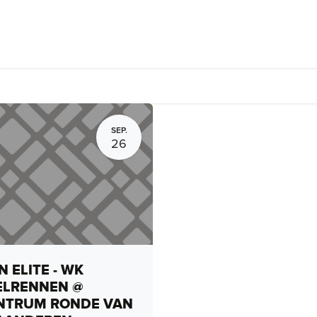
rhuur, routes en rides
Bedrijven
Groepsactiviteiten
Expo
SEP.
26
 ELITE - WK
ELRENNEN @
NTRUM RONDE VAN