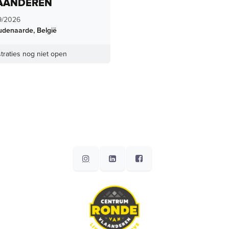
AANDEREN
9/2026
udenaarde
,
België
traties nog niet open