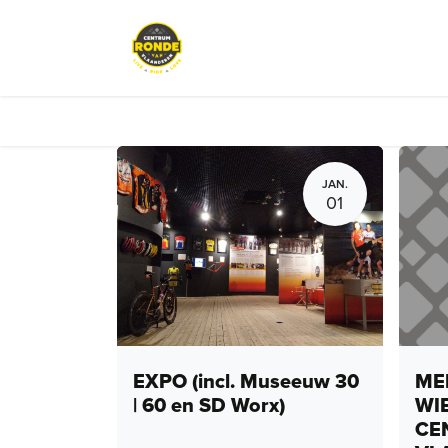
Overslaan naar inhoud
Events
Peloton Café
Fietsve
JAN.
01
EXPO (incl. Museeuw 30
MEN
| 60 en SD Worx)
WI
CE