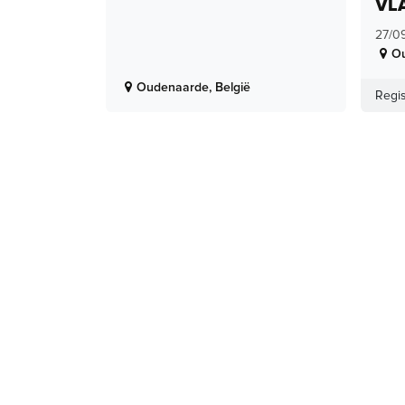
VL
27/0
O
Oudenaarde
,
België
Regis