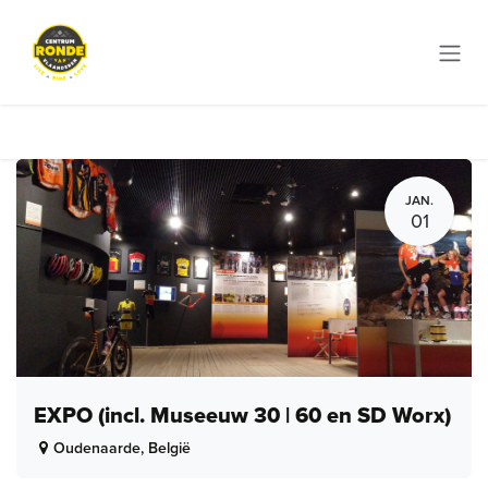
Overslaan naar inhoud
JAN.
01
EXPO (incl. Museeuw 30 | 60 en SD Worx)
Oudenaarde
,
België