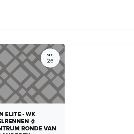
rhuur, routes en rides
Bedrijven
Groepsactiviteiten
Expo
SEP.
26
 ELITE - WK
ELRENNEN @
NTRUM RONDE VAN