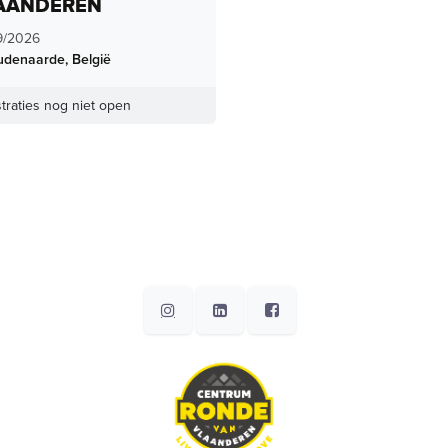
AANDEREN
9/2026
udenaarde
,
België
traties nog niet open