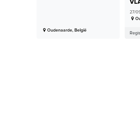
VL
27/0
O
Oudenaarde
,
België
Regis