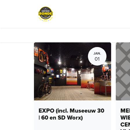
Overslaan naar inhoud
Events
Peloton Café
Fietsve
JAN.
01
EXPO (incl. Museeuw 30
MEN
| 60 en SD Worx)
WI
CE