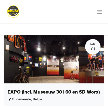
Overslaan naar inhoud
JAN.
01
EXPO (incl. Museeuw 30 | 60 en SD Worx)
Oudenaarde
,
België