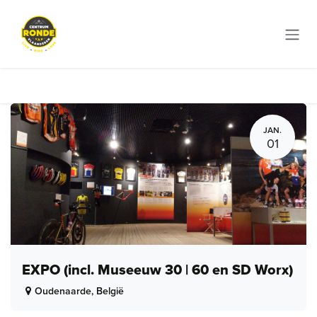
Overslaan naar inhoud
JAN.
01
EXPO (incl. Museeuw 30 | 60 en SD Worx)
Oudenaarde
,
België