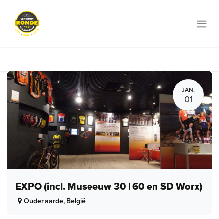
Overslaan naar inhoud
JAN.
01
EXPO (incl. Museeuw 30 | 60 en SD Worx)
Oudenaarde
,
België