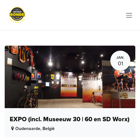
Overslaan naar inhoud
JAN.
01
EXPO (incl. Museeuw 30 | 60 en SD Worx)
Oudenaarde
,
België