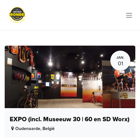
Overslaan naar inhoud
JAN.
01
EXPO (incl. Museeuw 30 | 60 en SD Worx)
Oudenaarde
,
België