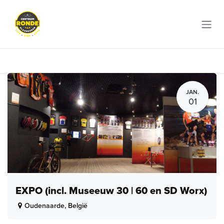
Overslaan naar inhoud
JAN.
01
EXPO (incl. Museeuw 30 | 60 en SD Worx)
Oudenaarde
,
België