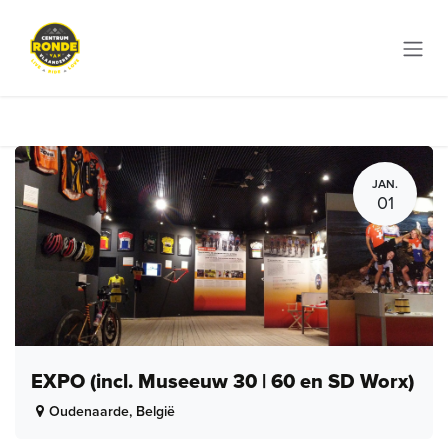
Overslaan naar inhoud
JAN.
01
EXPO (incl. Museeuw 30 | 60 en SD Worx)
Oudenaarde
,
België