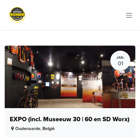
Overslaan naar inhoud
JAN.
01
EXPO (incl. Museeuw 30 | 60 en SD Worx)
Oudenaarde
,
België