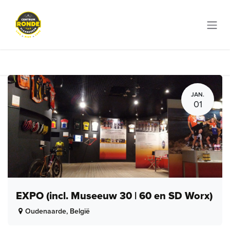
Overslaan naar inhoud
JAN.
01
EXPO (incl. Museeuw 30 | 60 en SD Worx)
Oudenaarde
,
België