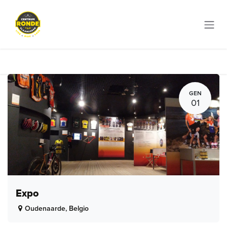
Passa al contenuto
GEN
01
Expo
Oudenaarde
,
Belgio