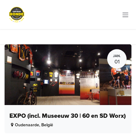
Overslaan naar inhoud
JAN.
01
EXPO (incl. Museeuw 30 | 60 en SD Worx)
Oudenaarde
,
België