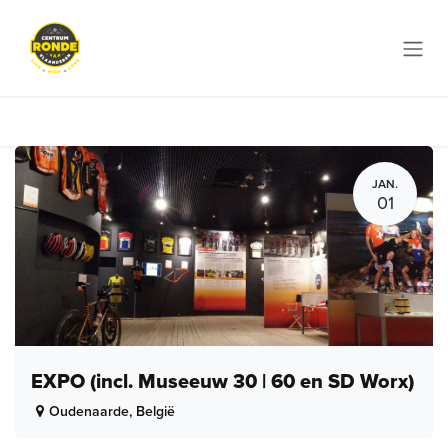
Overslaan naar inhoud
JAN.
01
EXPO (incl. Museeuw 30 | 60 en SD Worx)
Oudenaarde
,
België