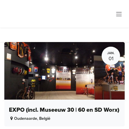
Overslaan naar inhoud
JAN.
01
EXPO (incl. Museeuw 30 | 60 en SD Worx)
Oudenaarde
,
België