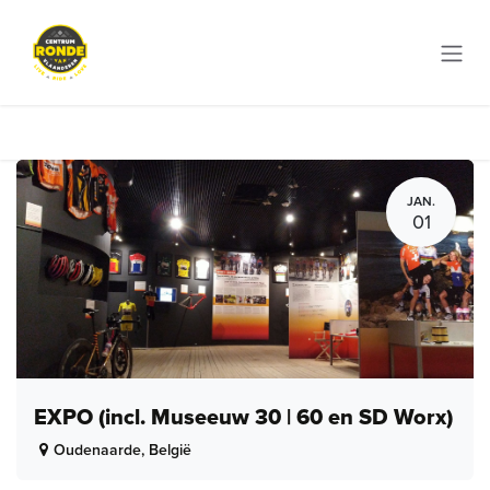
Overslaan naar inhoud
JAN.
01
EXPO (incl. Museeuw 30 | 60 en SD Worx)
Oudenaarde
,
België