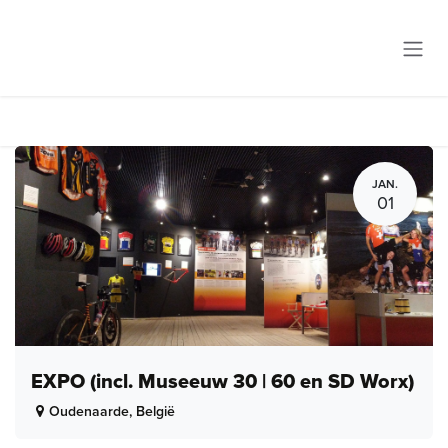
Overslaan naar inhoud
JAN.
01
EXPO (incl. Museeuw 30 | 60 en SD Worx)
Oudenaarde
,
België