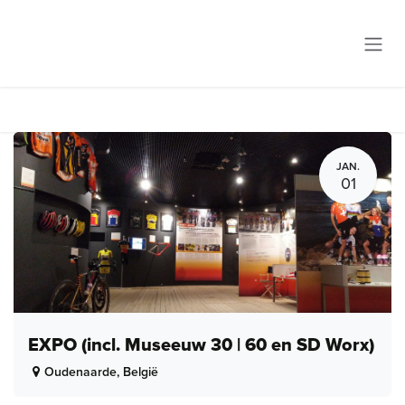
Overslaan naar inhoud
JAN.
01
EXPO (incl. Museeuw 30 | 60 en SD Worx)
Oudenaarde
,
België