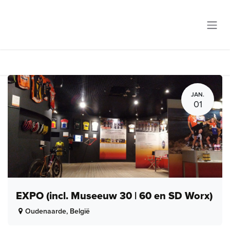
Overslaan naar inhoud
JAN.
01
EXPO (incl. Museeuw 30 | 60 en SD Worx)
Oudenaarde
,
België