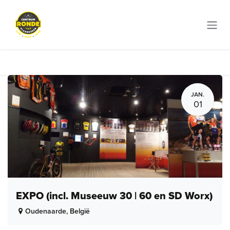
Overslaan naar inhoud
JAN.
01
EXPO (incl. Museeuw 30 | 60 en SD Worx)
Oudenaarde
,
België