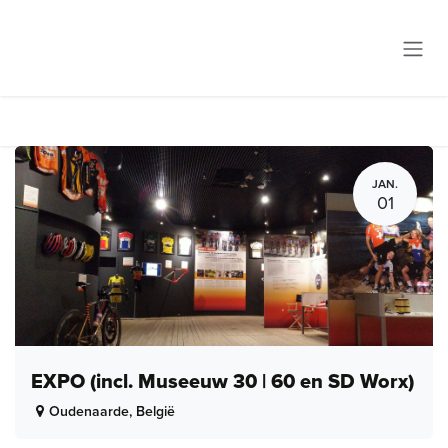
Overslaan naar inhoud
JAN.
01
EXPO (incl. Museeuw 30 | 60 en SD Worx)
Oudenaarde
,
België