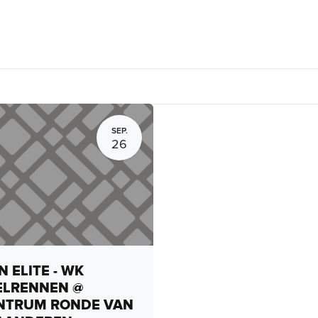
rhuur, routes en rides
Bedrijven
Groepsactiviteiten
Expo
SEP.
26
 ELITE - WK
ELRENNEN @
NTRUM RONDE VAN