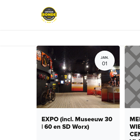
Overslaan naar inhoud
Events
Peloton Café
Fietsve
JAN.
01
EXPO (incl. Museeuw 30
MEN
| 60 en SD Worx)
WI
CE