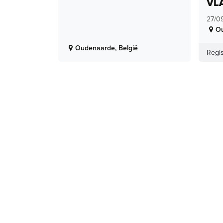
VL
27/0
O
Oudenaarde
,
België
Regis