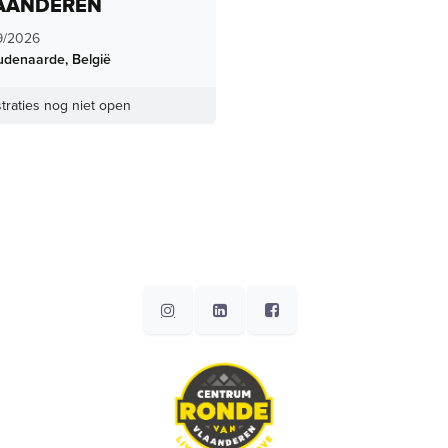
AANDEREN
9/2026
udenaarde
,
België
traties nog niet open