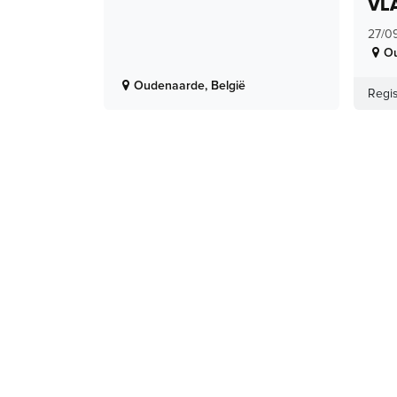
VL
27/0
O
Oudenaarde
,
België
Regis