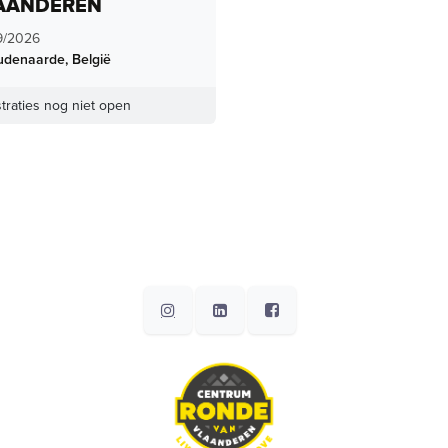
AANDEREN
9/2026
udenaarde
,
België
traties nog niet open