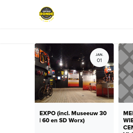
Overslaan naar inhoud
Evenementen
Peloton Café
JAN.
01
EXPO (incl. Museeuw 30
MEN
| 60 en SD Worx)
WI
CE