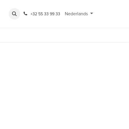
Expo
Rondeshop
Contact en openingsuren
Nederlands
Bereikbaarheid
+32 55 33 99 33