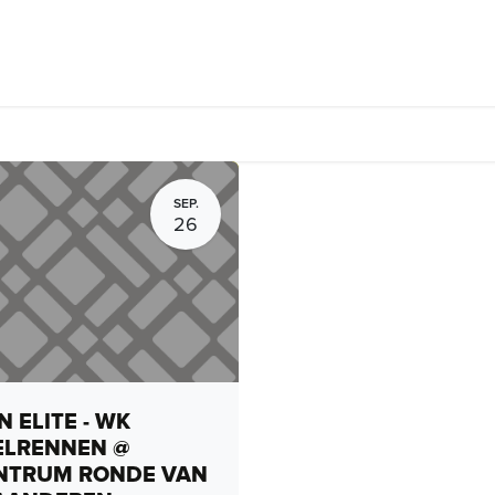
Fietsverhuur, routes en rides
Bedrijven
Groepsactiviteiten
SEP.
26
 ELITE - WK
ELRENNEN @
NTRUM RONDE VAN