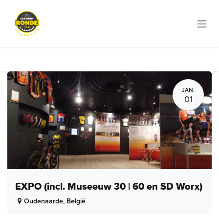
Overslaan naar inhoud
JAN.
01
EXPO (incl. Museeuw 30 | 60 en SD Worx)
Oudenaarde
,
België