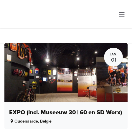
Overslaan naar inhoud
JAN.
01
EXPO (incl. Museeuw 30 | 60 en SD Worx)
Oudenaarde
,
België