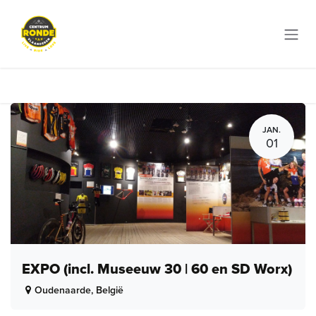
Overslaan naar inhoud
JAN.
01
EXPO (incl. Museeuw 30 | 60 en SD Worx)
Oudenaarde
,
België