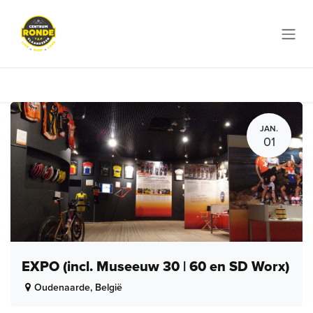
Overslaan naar inhoud
JAN.
01
EXPO (incl. Museeuw 30 | 60 en SD Worx)
Oudenaarde
,
België