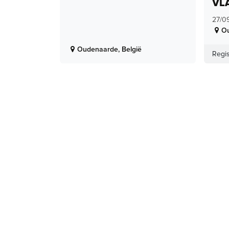
VL
27/0
O
Oudenaarde
,
België
Regis