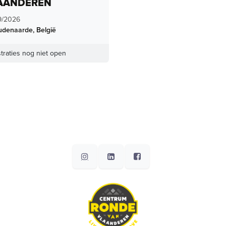
AANDEREN
9/2026
udenaarde
,
België
traties nog niet open