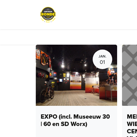
Overslaan naar inhoud
Evenementen
Peloton Café
JAN.
01
EXPO (incl. Museeuw 30
MEN
| 60 en SD Worx)
WI
CE