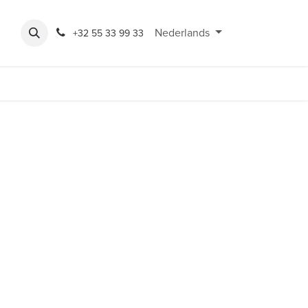
Expo
Rondeshop
Contact en openingsuren
Nederlands
Bereikbaarheid
+32 55 33 99 33