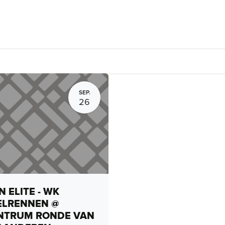
Fietsverhuur, routes en rides
Bedrijven
Groepsactiviteiten
SEP.
26
 ELITE - WK
ELRENNEN @
NTRUM RONDE VAN