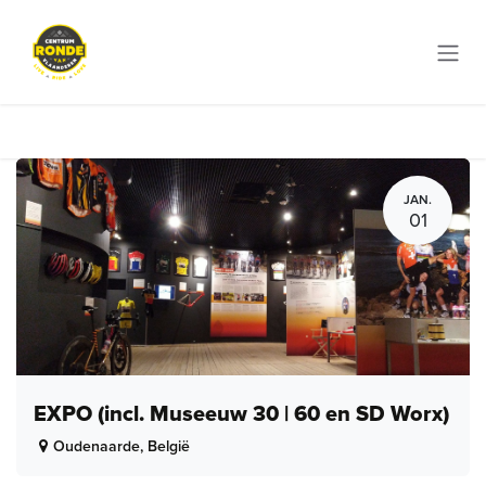
Overslaan naar inhoud
JAN.
01
EXPO (incl. Museeuw 30 | 60 en SD Worx)
Oudenaarde
,
België