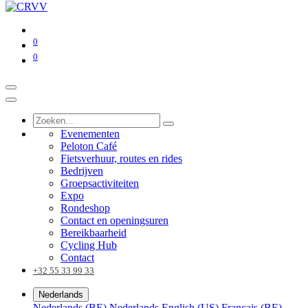
0
0
Evenementen
Peloton Café
Fietsverhuur, routes en rides
Bedrijven
Groepsactiviteiten
Expo
Rondeshop
Contact en openingsuren
Bereikbaarheid
Cycling Hub
Contact
+32 55 33 99 33
Nederlands
Nederlands (BE)
Nederlands
English (US)
Français (BE)