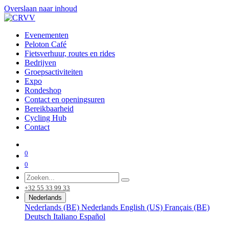
Overslaan naar inhoud
Evenementen
Peloton Café
Fietsverhuur, routes en rides
Bedrijven
Groepsactiviteiten
Expo
Rondeshop
Contact en openingsuren
Bereikbaarheid
Cycling Hub
Contact
0
0
+32 55 33 99 33
Nederlands
Nederlands (BE)
Nederlands
English (US)
Français (BE)
Deutsch
Italiano
Español