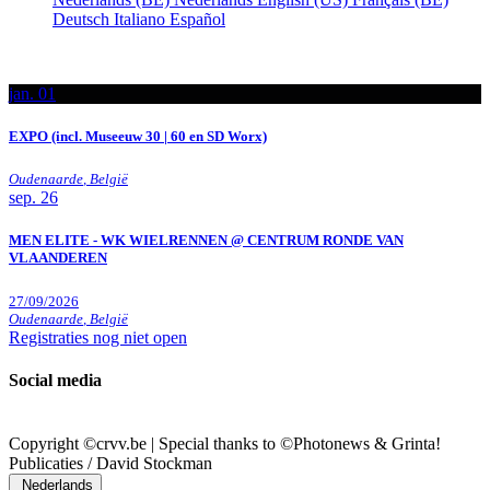
Deutsch
Italiano
Español
jan.
01
EXPO (incl. Museeuw 30 | 60 en SD Worx)
Oudenaarde
,
België
sep.
26
MEN ELITE - WK WIELRENNEN @ CENTRUM RONDE VAN
VLAANDEREN
27/09/2026
Oudenaarde
,
België
Registraties nog niet open
Social media
Copyright ©crvv.be | Special thanks to ©Photonews & Grinta!
Publicaties / David Stockman
Nederlands