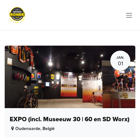
Overslaan naar inhoud
JAN.
01
EXPO (incl. Museeuw 30 | 60 en SD Worx)
Oudenaarde
,
België