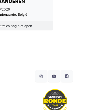
AANDEREN
9/2026
udenaarde
,
België
traties nog niet open