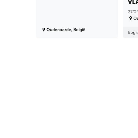
VL
27/0
O
Oudenaarde
,
België
Regis