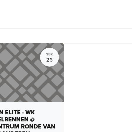
rhuur, routes en rides
Bedrijven
Groepsactiviteiten
Expo
SEP.
26
 ELITE - WK
ELRENNEN @
NTRUM RONDE VAN