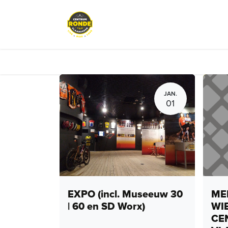
Overslaan naar inhoud
Events
Peloton Café
Fietsve
JAN.
01
EXPO (incl. Museeuw 30
MEN
| 60 en SD Worx)
WI
CE