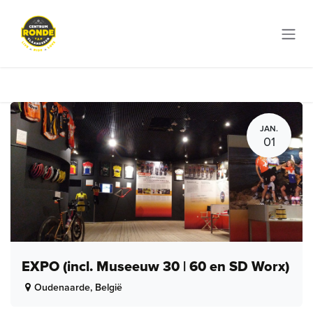
Overslaan naar inhoud
JAN.
01
EXPO (incl. Museeuw 30 | 60 en SD Worx)
Oudenaarde
,
België