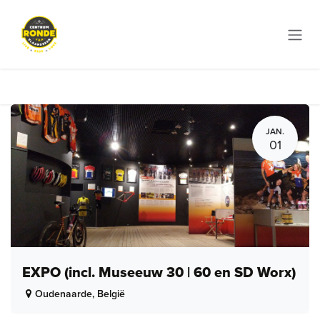
Overslaan naar inhoud
JAN.
01
EXPO (incl. Museeuw 30 | 60 en SD Worx)
Oudenaarde
,
België