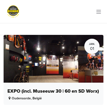
Overslaan naar inhoud
JAN.
01
EXPO (incl. Museeuw 30 | 60 en SD Worx)
Oudenaarde
,
België