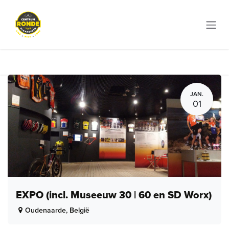
Overslaan naar inhoud
JAN.
01
EXPO (incl. Museeuw 30 | 60 en SD Worx)
Oudenaarde
,
België