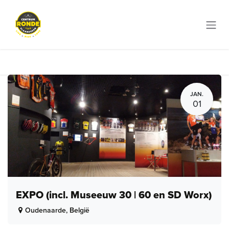
Overslaan naar inhoud
JAN.
01
EXPO (incl. Museeuw 30 | 60 en SD Worx)
Oudenaarde
,
België