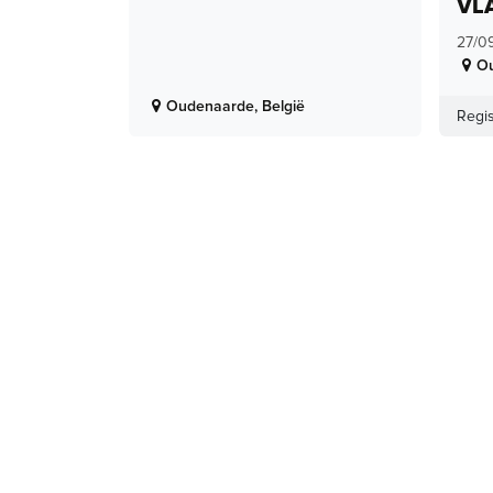
VL
27/0
O
Oudenaarde
,
België
Regis