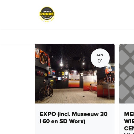
Overslaan naar inhoud
Events
Peloton Café
Fietsve
JAN.
01
EXPO (incl. Museeuw 30
MEN
| 60 en SD Worx)
WI
CE