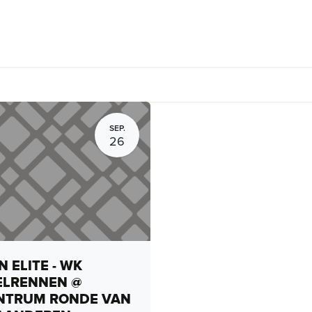
rhuur, routes en rides
Bedrijven
Groepsactiviteiten
Expo
SEP.
26
 ELITE - WK
ELRENNEN @
NTRUM RONDE VAN