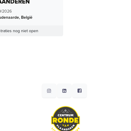
AANDEREN
9/2026
udenaarde
,
België
traties nog niet open