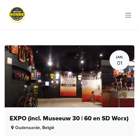
Overslaan naar inhoud
JAN.
01
EXPO (incl. Museeuw 30 | 60 en SD Worx)
Oudenaarde
,
België